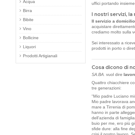
Acqua
uffici portando insiem
Birra
I nostri servizi, la
Bibite
Il servizio a domicili
acquistare direttament
Vino
crediamo molto sulla v
Bollicine
Sei interessato a riceve
Liquori
prodotti in porto o dir
Prodotti Artigianali
Cosa dicono di no
SA.BA.
vuol dire
lavor
Quattro chiacchiere con
tre generazioni:
“Mio padre Luciano mis
Mio padre lavorava an
mare a Tirrenia di pome
hanno in parte allegger
dell’azienda di famigl
buio per me, ero più gi
sfide dure: alla fine d
crisi il nostro lavoro.