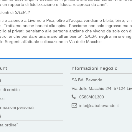
o un rapporto di fidelizzazione e fiducia reciproca da anni”.
lienti di
SA.BA
.?
i e aziende a Livorno e Pisa, oltre all’acqua vendiamo bibite, birre, vino,
te. Trattiamo anche banchi alla spina. Facciamo non solo ingrosso ma 
ilio ai privati: pensiamo alle persone anziane che vivono da sole con 
 vetro, anche per dare una mano all’ambiente”.
SA.BA.
negli anni si è in
le Sorgenti all’attuale collocazione in Via delle Macchie.
ount
Informazioni negozio
SA.BA. Bevande
i
Via delle Macchie 2/4, 57124 Liv
 di credito
0586/401300
zzi
info@sababevande.it
ormazioni personali
i
ta ordine"