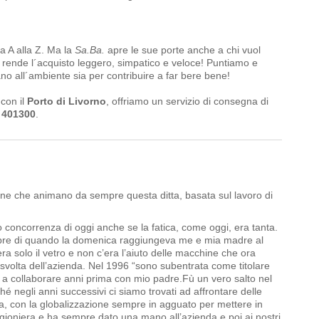
la A alla Z. Ma la
Sa.Ba.
apre le sue porte anche a chi vuol
 rende l´acquisto leggero, simpatico e veloce! Puntiamo e
no all´ambiente sia per contribuire a far bere bene!
 con il
Porto di Livorno
, offriamo un servizio di consegna di
 401300
.
zione che animano da sempre questa ditta, basata sul lavoro di
 concorrenza di oggi anche se la fatica, come oggi, era tanta.
mpre di quando la domenica raggiungeva me e mia madre al
era solo il vetro e non c’era l’aiuto delle macchine che ora
i svolta dell’azienda. Nel 1996 “sono subentrata come titolare
o a collaborare anni prima con mio padre.Fù un vero salto nel
é negli anni successivi ci siamo trovati ad affrontare delle
omica, con la globalizzazione sempre in agguato per mettere in
 ragioniera e ha sempre dato una mano all’azienda e poi ai nostri