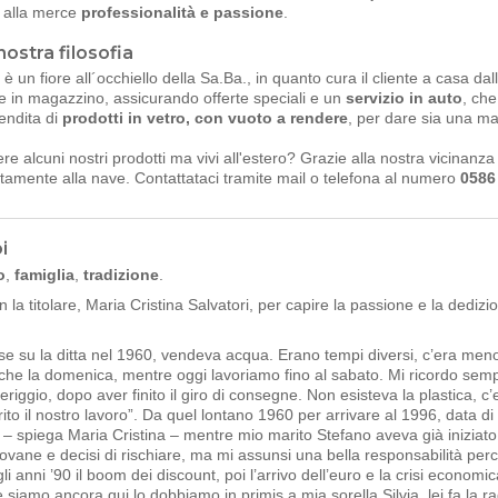
e alla merce
professionalità e passione
.
 nostra filosofia
o
è un fiore all´occhiello della Sa.Ba., in quanto cura il cliente a casa dal
e in magazzino, assicurando offerte speciali e un
servizio in auto
, che
endita di
prodotti in vetro, con vuoto a rendere
, per dare sia una ma
re alcuni nostri prodotti ma vivi all'estero? Grazie alla nostra vicinanza
ettamente alla nave. Contattataci tramite mail o telefona al numero
0586
i
o
,
famiglia
,
tradizione
.
 la titolare, Maria Cristina Salvatori, per capire la passione e la dedi
e su la ditta nel 1960, vendeva acqua. Erano tempi diversi, c’era meno
che la domenica, mentre oggi lavoriamo fino al sabato. Mi ricordo se
riggio, dopo aver finito il giro di consegne. Non esisteva la plastica, c’
ito il nostro lavoro”. Da quel lontano 1960 per arrivare al 1996, data d
ia – spiega Maria Cristina – mentre mio marito Stefano aveva già iniziat
ovane e decisi di rischiare, ma mi assunsi una bella responsabilità perch
egli anni ’90 il boom dei discount, poi l’arrivo dell’euro e la crisi econ
 Se siamo ancora qui lo dobbiamo in primis a mia sorella Silvia, lei fa la