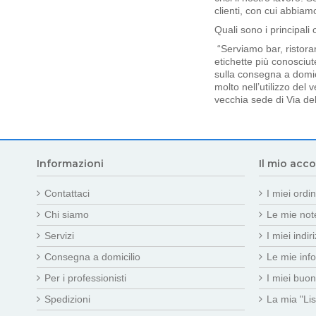
clienti, con cui abbiam
Quali sono i principali c
“Serviamo bar, ristorant
etichette più conosciu
sulla consegna a domic
molto nell’utilizzo del
vecchia sede di Via del
Informazioni
Il mio acc
Contattaci
I miei ordin
Chi siamo
Le mie note
Servizi
I miei indiri
Consegna a domicilio
Le mie inf
Per i professionisti
I miei buon
Spedizioni
La mia "Lis