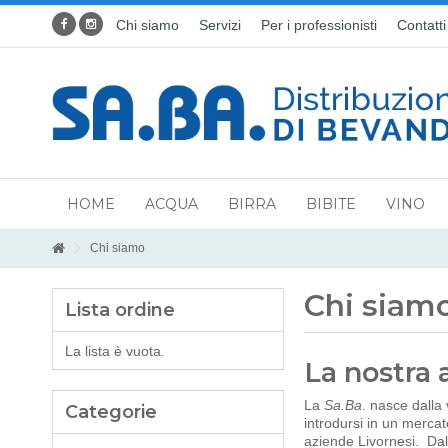
Chi siamo
Servizi
Per i professionisti
Contatti
HOME
ACQUA
BIRRA
BIBITE
VINO
Chi siamo
Chi siam
Lista ordine
La lista è vuota.
La nostra 
La
Sa.Ba
. nasce dalla 
Categorie
introdursi in un mercat
aziende Livornesi. Da