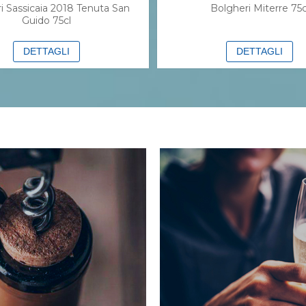
i Sassicaia 2018 Tenuta San
Bolgheri Miterre 75c
Guido 75cl
DETTAGLI
DETTAGLI