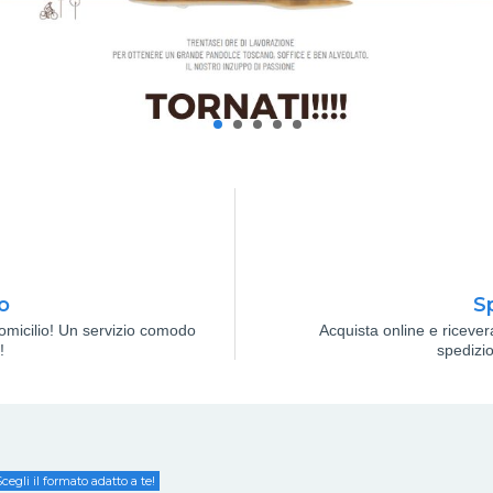
o
Sp
domicilio! Un servizio comodo
Acquista online e ricevera
!
spedizio
cegli il formato adatto a te!