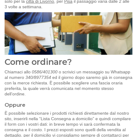
solo per la
città di Livorno
, per
Pisa
il passaggio varia dalle 2 alle
3 volte a settimana.
Come ordinare?
Chiamaci allo
0586/401300
o scrivici un messaggio su Whatsapp
al numero
340/8977354
ed il giorno dopo saremo già in consegna
con la merce richiesta. È possibile scegliere una fascia oraria
preferita, la quale verrà comunicata nel momento stesso
dell’ordine.
Oppure
È possibile selezionare i prodotti richiesti direttamente dal nostro
sito, inserirli nella “Lista Consegna a domicilio” e quindi compilare
il form con i vostri dati: in breve tempo vi sarà confermata la
consegna e il costo. I prezzi esposti sono quelli della vendita al
dettaglio, per il domicilio vi consigliamo sempre di contattarci per