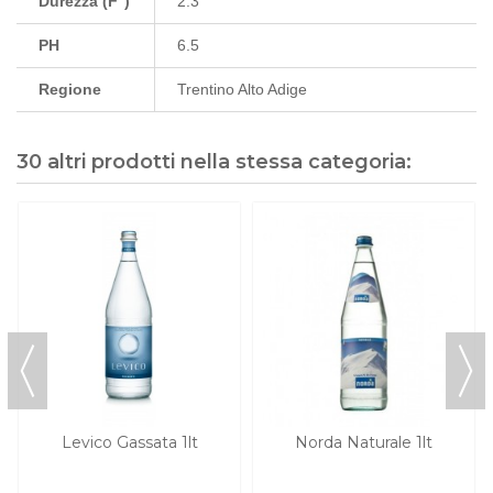
Durezza (F°)
2.3
PH
6.5
Regione
Trentino Alto Adige
30 altri prodotti nella stessa categoria:
Levico Gassata 1lt
Norda Naturale 1lt