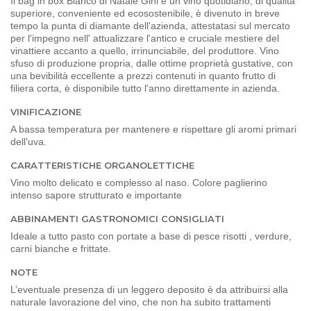
Il bag in box Bianco di Natale Gini è un vino quotidiano, di qualità
superiore, conveniente ed ecosostenibile, è divenuto in breve
tempo la punta di diamante dell'azienda, attestatasi sul mercato
per l'impegno nell' attualizzare l'antico e cruciale mestiere del
vinattiere accanto a quello, irrinunciabile, del produttore. Vino
sfuso di produzione propria, dalle ottime proprietà gustative, con
una bevibilità eccellente a prezzi contenuti in quanto frutto di
filiera corta, è disponibile tutto l'anno direttamente in azienda.
VINIFICAZIONE
A bassa temperatura per mantenere e rispettare gli aromi primari
dell'uva.
CARATTERISTICHE ORGANOLETTICHE
Vino molto delicato e complesso al naso. Colore paglierino
intenso sapore strutturato e importante
ABBINAMENTI GASTRONOMICI CONSIGLIATI
Ideale a tutto pasto con portate a base di pesce risotti , verdure,
carni bianche e frittate.
NOTE
L’eventuale presenza di un leggero deposito è da attribuirsi alla
naturale lavorazione del vino, che non ha subito trattamenti